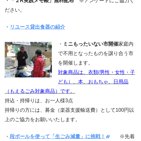
・
「２R実践メモ帳」無料配布
※アンケートにご協力く
ださい。
・
リユース貸出食器の紹介
・
ミニもったいない市開催
家庭内
で不用となったものを譲り合う市
を開催します。
対象商品は、衣類(男性・女性・子
ども）、本、おもちゃ、日用品
（もえるごみ対象商品）です。
持込・持帰りは、お一人様3点
持帰りの方には、募金（楽器支援輸送費）として100円以
上のご協力をお願いいたします。
・
段ボールを使って「生ごみ減量」に挑戦！
※先着