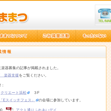
載情報
に楽器募集の記事が掲載されました。
面 楽器支援
をご覧ください。
付：
0
クリエート浜松
３F
「Eスイッチフェス」
の会場に参加しています。
00
アクト通りふれあいデイ