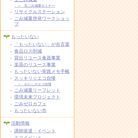
＞ 生ごみ減量セミナー
リサイクルステーション
ごみ減量啓発ワークショッ
プ
もったいない
「もったいない」が合言葉
食品ロス削減
貸出リユース食器事業
楽器のリユース事業
もったいない実践メモ手帳
スッキリ☆エコ自慢
＞ わたしのエコ自慢
ごみ減量リーフレット
環境未来プロジェクト
ごみゼロカフェ
もったいない市
活動情報
講師派遣・イベント
エコイベント