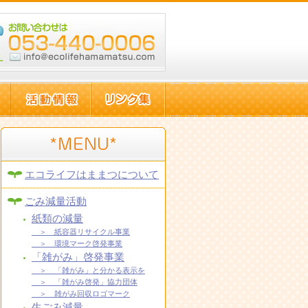
エコライフはままつについて
ごみ減量活動
紙類の減量
＞ 紙容器リサイクル事業
＞ 環境マーク啓発事業
「雑がみ」啓発事業
＞ 「雑がみ」と分かる表示を
＞ 「雑がみ啓発」協力団体
＞ 雑がみ回収ロゴマーク
生ごみ減量