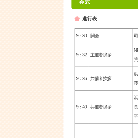
会式
進行表
9：30
開会
司
N
9：32
主催者挨拶
荒
浜
9：36
共催者挨拶
藤
浜
9：40
共催者挨拶
長
平