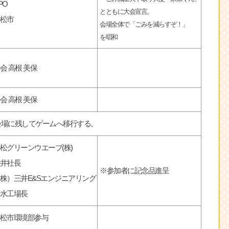
PO
とともに大会宣言。
松市
会場全体で「ごみを減らすぞ！」
を唱和
会 高根 美保
会 高根 美保
会場に残してゲームへ移行する。
松グリーンウエーブ(株)
井社長
※参加者に記念品進呈
株）三井E&Sエンジニアリング
水工場長
松市環境部参与