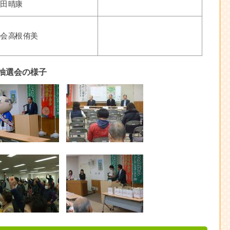
田 晴康
会 高根 侑美
抽選会の様子