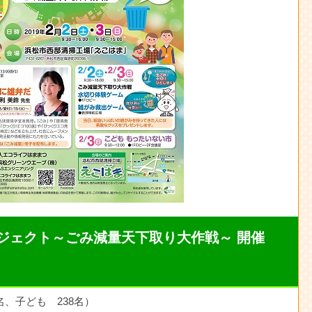
ジェクト～ごみ減量天下取り大作戦～ 開催
名、子ども 238名）