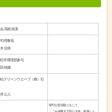
会 高根 侑美
PO理事長
木 信幸
松市環境部参与
田 晴康
松グリーンウエーブ（株）社
井 公人
NPOが音頭取りをして、
「ごみ減量天下取り大使 家康くん」