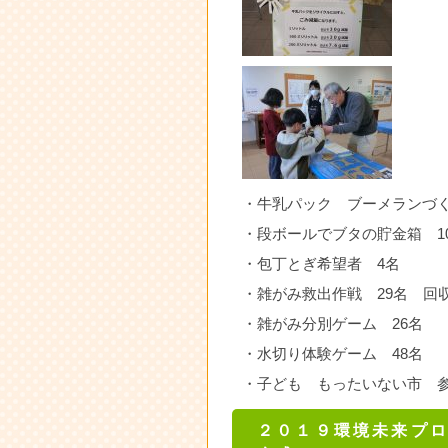
・牛乳パック ブーメランづく
・段ボールでブタの貯金箱 1
・包丁とぎ希望者 4名
・雑がみ救出作戦 29名 回収
・雑がみ分別ゲーム 26名
・水切り体験ゲーム 48名
・子ども もったいない市 参加
２０１９環境未来プ