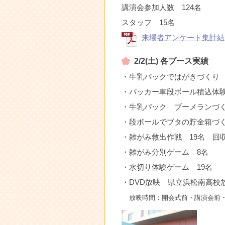
講演会参加人数 124名
スタッフ 15名
来場者アンケート集計結
2/2(土) 各ブース実績
・牛乳パックではがきづくり 
・パッカー車段ボール積込体験
・牛乳パック ブーメランづく
・段ボールでブタの貯金箱づく
・雑がみ救出作戦 19名 回収
・雑がみ分別ゲーム 8名
・水切り体験ゲーム 19名
・DVD放映 県立浜松南高校
放映時間：開会式前・講演会前