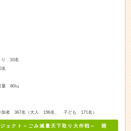
り 10名
0名
量 80㎏
者 367名（大人 196名、 子ども 171名）
ロジェクト～ごみ減量天下取り大作戦～ 開