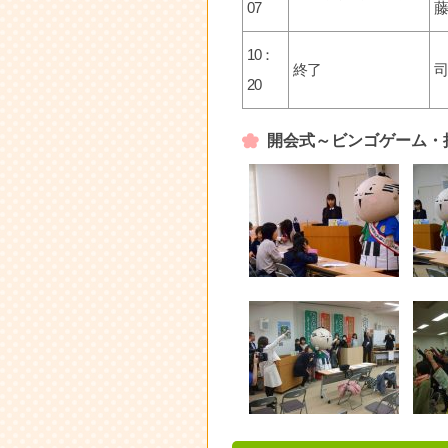
07
藤
10：
終了
司
20
開会式～ビンゴゲーム・