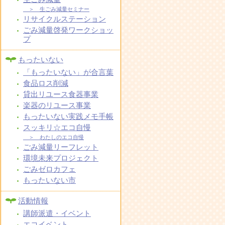
＞ 生ごみ減量セミナー
リサイクルステーション
ごみ減量啓発ワークショッ
プ
もったいない
「もったいない」が合言葉
食品ロス削減
貸出リユース食器事業
楽器のリユース事業
もったいない実践メモ手帳
スッキリ☆エコ自慢
＞ わたしのエコ自慢
ごみ減量リーフレット
環境未来プロジェクト
ごみゼロカフェ
もったいない市
活動情報
講師派遣・イベント
エコイベント