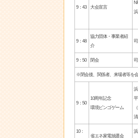
N
9：43
大会宣言
浜
協力団体・事業者紹
9：48
司
介
9：50
閉会
司
※閉会後、関係者、来場者等を
浜
10周年記念
平
9：50
環境ビンゴゲーム
（
清
10：
浜
省エネ家電抽選会