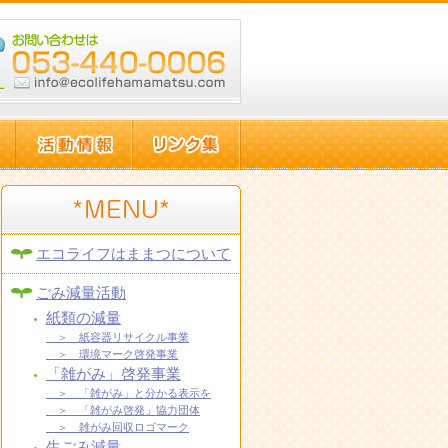
エコライフはままつについて
ごみ減量活動
紙類の減量
＞ 紙容器リサイクル事業
＞ 環境マーク啓発事業
「雑がみ」啓発事業
＞ 「雑がみ」と分かる表示を
＞ 「雑がみ啓発」協力団体
＞ 雑がみ回収ロゴマーク
生ごみ減量