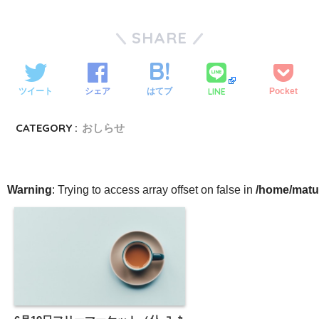
SHARE
LINE
ツイート
シェア
はてブ
Pocket
CATEGORY :
おしらせ
Warning
: Trying to access array offset on false in
/home/matu