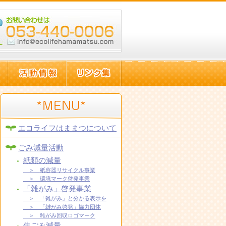
エコライフはままつについて
ごみ減量活動
紙類の減量
＞ 紙容器リサイクル事業
＞ 環境マーク啓発事業
「雑がみ」啓発事業
＞ 「雑がみ」と分かる表示を
＞ 「雑がみ啓発」協力団体
＞ 雑がみ回収ロゴマーク
生ごみ減量