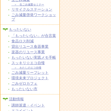
＞ 生ごみ減量セミナー
リサイクルステーション
ごみ減量啓発ワークショッ
プ
もったいない
「もったいない」が合言葉
食品ロス削減
貸出リユース食器事業
楽器のリユース事業
もったいない実践メモ手帳
スッキリ☆エコ自慢
＞ わたしのエコ自慢
ごみ減量リーフレット
環境未来プロジェクト
ごみゼロカフェ
もったいない市
活動情報
講師派遣・イベント
エコイベント