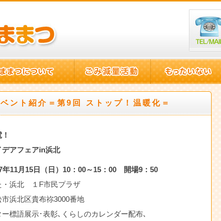
イベント紹介＝第9回 ストップ！温暖化＝
電！
デアフェアin浜北
7年11月15日（日）10：00～15：00 開場9：50
た・浜北 １F市民プラザ
区貴布祢3000番地
ー標語展示･表彰､くらしのカレンダー配布､