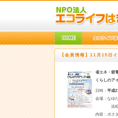
【会員情報】11月15日
省エネ・節
くらしのアイ
日時：
平成2
会場：なゆ
浜松市浜北
内容：ポスタ