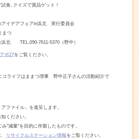
試食､クイズで賞品ゲット！
アイデアフェアin浜北 実行委員会
ままつ
TEL.090-7611-5370（野中）
アポ27
をご覧ください。
エコライフはままつ理事 野中正子さんの活動紹介で
リアファイル」を進呈します。
承知ください。
ごみ”減量”を目的に作製したものです。
は、
リサイクルステーション情報
をご覧ください。