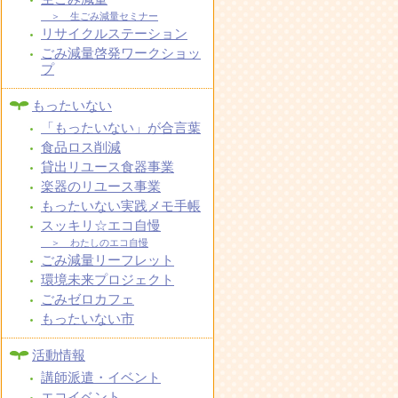
＞ 生ごみ減量セミナー
リサイクルステーション
ごみ減量啓発ワークショッ
プ
もったいない
「もったいない」が合言葉
食品ロス削減
貸出リユース食器事業
楽器のリユース事業
もったいない実践メモ手帳
スッキリ☆エコ自慢
＞ わたしのエコ自慢
ごみ減量リーフレット
環境未来プロジェクト
ごみゼロカフェ
もったいない市
活動情報
講師派遣・イベント
エコイベント