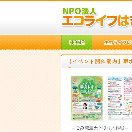
【イベント開催案内】環
～
～ごみ減量天下取り大作戦～