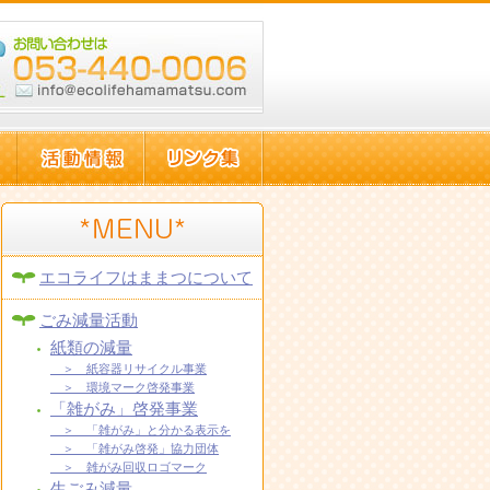
エコライフはままつについて
ごみ減量活動
紙類の減量
＞ 紙容器リサイクル事業
＞ 環境マーク啓発事業
「雑がみ」啓発事業
＞ 「雑がみ」と分かる表示を
＞ 「雑がみ啓発」協力団体
＞ 雑がみ回収ロゴマーク
生ごみ減量