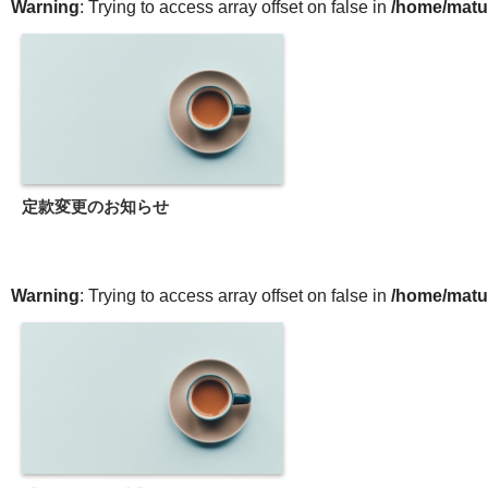
Warning
: Trying to access array offset on false in
/home/matu
定款変更のお知らせ
Warning
: Trying to access array offset on false in
/home/matu